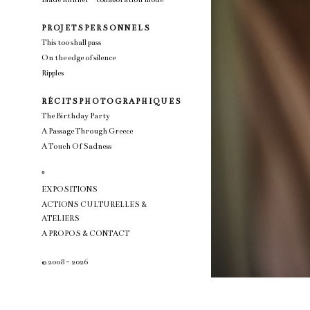
P R OJ E T S P E R S O N N E L S
This too shall pass
On the edge of silence
Ripples
R É C I T S P H O T O G R A P H I Q U E S
The Birthday Party
A Passage Through Greece
A Touch Of Sadness
°
EXPOSITIONS
ACTIONS CULTURELLES &
ATELIERS
A PROPOS & CONTACT
© 2008 - 2026