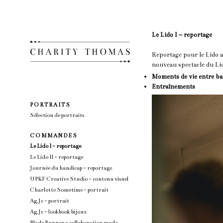
Le Lido I – reportage
Reportage pour le Lido a
nouveau spectacle du Li
Moments de vie entre ba
Entraînements
P O R T R A I T S
Sélection de portraits
C O M M A N D E S
Le Lido I - reportage
Le Lido II - reportage
Journée du handicap - reportage
UPKF Creative Studio - contenu visuel
Charlotte Sometime - portrait
Ag.Jc - portrait
Ag.Jc - lookbook bijoux
Blade Runner - collaboration mode